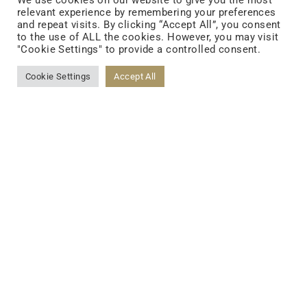
We use cookies on our website to give you the most
relevant experience by remembering your preferences
and repeat visits. By clicking “Accept All”, you consent
to the use of ALL the cookies. However, you may visit
FOLLOW US
"Cookie Settings" to provide a controlled consent.
Cookie Settings
Accept All
FACEBOOK
YOUTUBE
LINKEDIN