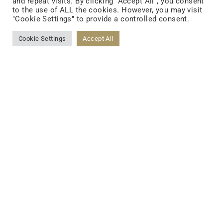
and repeat visits. By clicking “Accept All”, you consent
FOLLOW US
to the use of ALL the cookies. However, you may visit
"Cookie Settings" to provide a controlled consent.
Cookie Settings
Accept All
FACEBOOK
YOUTUBE
LINKEDIN