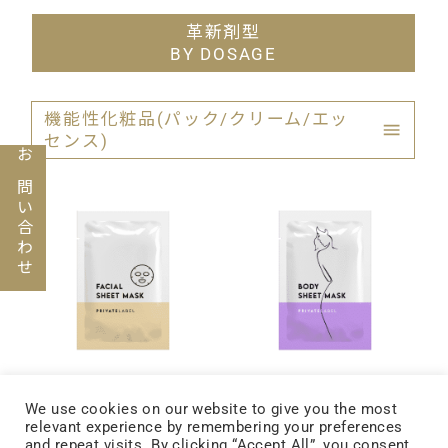
革新剤型
BY DOSAGE
機能性化粧品(パック/クリーム/エッ
センス)
お問い合わせ
マスク
部位シート
We use cookies on our website to give you the most
relevant experience by remembering your preferences
Facial Masks
Body Masks
and repeat visits. By clicking “Accept All”, you consent