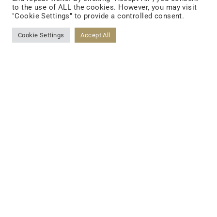
to the use of ALL the cookies. However, you may visit
"Cookie Settings" to provide a controlled consent.
Cookie Settings
Accept All
液状食品(ガラス瓶詰め飲料/
液状パック)
目元パック
唇パック
固形食品(カプセル/錠剤/パウ
Eye Masks
Lip Masks
ダーパック)
機能性化粧品(パック/クリー
ム/エッセンス)