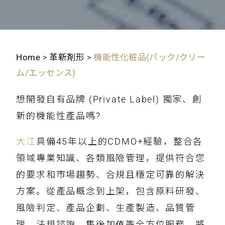
Home
>
革新剤形
>
機能性化粧品(パック/クリー
ム/エッセンス)
想開發自有品牌 (Private Label) 獨家、創
新的機能性產品嗎?
大江
具備45年以上的CDMO+經驗，整合各
領域專業知識、各類風險管理，提供符合您
的要求和市場趨勢、合規且穩定可靠的解決
方案。從產品概念到上架，包含原料研發、
風險判定、產品企劃、生產製造、品質管
理、法規諮詢、售後加值等全方位服務，將