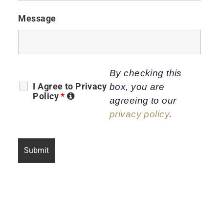
Message
By checking this
I Agree to Privacy
box, you are
Policy
*
agreeing to our
privacy policy
.