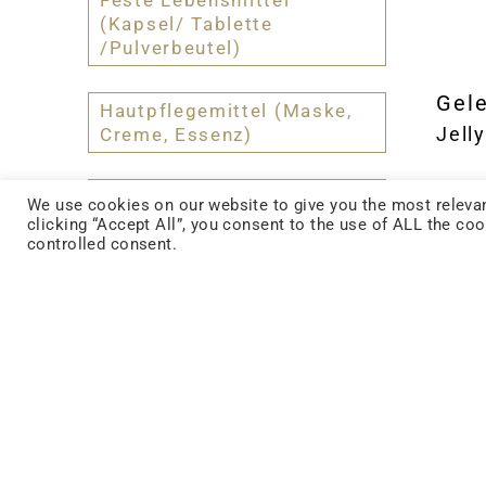
Feste Lebensmittel
(Kapsel/ Tablette
/Pulverbeutel)
Gel
Hautpflegemittel (Maske,
Jelly
Creme, Essenz)
Funktionelle tägliche
We use cookies on our website to give you the most relevan
Notwendigkeiten
clicking “Accept All”, you consent to the use of ALL the co
controlled consent.
(Epidemieprävention und
antibakterielle Produkte)
Funktionelle Snacks (Gelee
oder Müsliriegel)