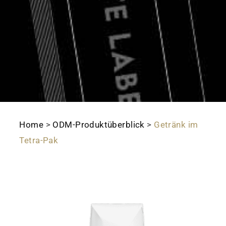
Home
>
ODM-Produktüberblick
>
Getränk im
Tetra-Pak