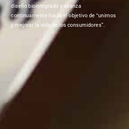
diseño biointegrado y avanza
continuamente hacia el objetivo de “unirnos
y mejorar la vida de los consumidores”.