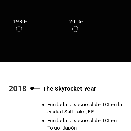
1980-
2016-
2
2018
The Skyrocket Year
Fundada la sucursal de TCI en la
ciudad Salt Lake, EE.UU.
Fundada la sucursal de TCI en
Tokio, Japón