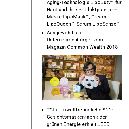
Aging-Technologie
LipoButy
™ für
Haut und ihre Produktpalette –
Maske
LipoMask
™, Cream
LipoQueen
™, Serum
LipoSense
™
Ausgewählt als
Unternehmenbürger
vom
Magazin Common Wealth 2018
TCIs Umweltfreundliche S11-
Gesichtsmaskenfabrik der
grünen Energie erhielt LEED-