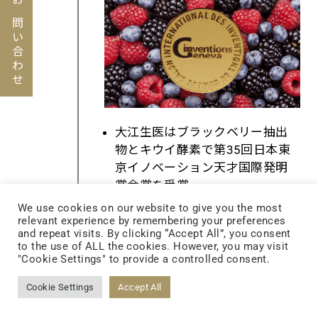
お問い合わせ
大江生医はブラックベリー抽出
物とキウイ酵素で第
35
回日本東
京イノベーション天才国際発明
賞金賞を受賞
大江生医は翡翠さくらんぼ、セ
We use cookies on our website to give you the most
relevant experience by remembering your preferences
イヨウカマツカ、青パパイヤ酵
and repeat visits. By clicking “Accept All”, you consent
素、ゴールド成分配合プレバイ
to the use of ALL the cookies. However, you may visit
オティクスで第
6
回
iCAN
カナダ国
"Cookie Settings" to provide a controlled consent.
際発明賞金賞を受賞
Cookie Settings
Accept All