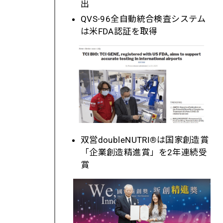
出
QVS-96
全自動統合検査システム
は米
FDA
認証を取得
双営
doubleNUTRI
®
は国家創造賞
「企業創造精進賞」を
2
年連続受
賞