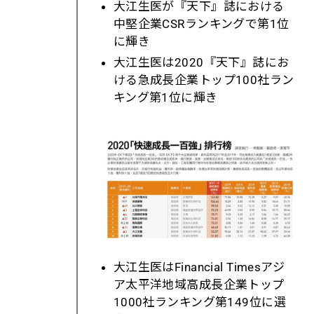
大江生医が『天下』誌における
中堅企業
CSR
ランキングで第
1
位
に輝き
大江生医は
2020
『天下』誌にお
ける急成長企業トップ
100
社ラン
キング第
1
位に輝き
大江生医は
Financial Times
アジ
ア太平洋地域高成長企業トップ
1000
社ランキング第
149
位に選