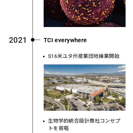
2021
TCI everywhere
S16
米ユタ州産業団地操業開始
生物学的統合設計商社コンセプ
トを首唱