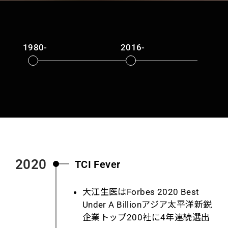
1980-
2016-
2
2020
TCI Fever
大江生医は
Forbes 2020 Best
Under
A
Billion
アジア太平洋新鋭
企業トップ
200
社に
4
年連続選出