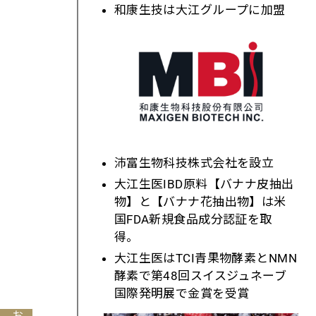
和康生技は大江グループに加盟
沛富生物科技株式会社を設立
大江生医
IBD
原料【バナナ皮抽出
物】と【バナナ花抽出物】は米
国
FDA
新規食品成分認証を取
得。
大江生医は
TCI
青果物酵素と
NMN
酵素で第
48
回スイスジュネーブ
国際発明展で金賞を受賞