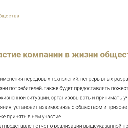
общества
астие компании в жизни общес
менения передовых технологий, непрерывных разра
ни потребителей, также будет предоставлять пожер
 жизненной ситуации, организовывать и принимать 
яния, установит взаимосвязь с обществом и призове
кже
принять в нем участие.
л представлен отчет о реали
зации вышеуказанной пр