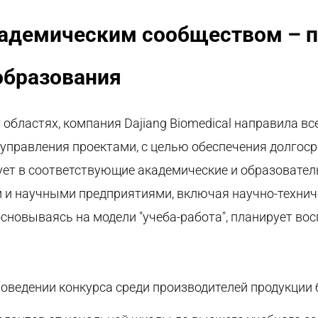
кадемическим сообществом – 
образования
 областях, компания
Dajiang
Biomedical
направила все
 управления проектами, с целью обеспечения долгос
ирует в соответствующие академические и образоват
и научными предприятиями, включая научно-технич
сновываясь на модели "учеба-работа"
,
планирует во
роведении конкурса среди производителей продукции