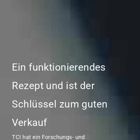
Ein funktionierendes
Rezept und ist der
Schlüssel zum guten
Verkauf
TCI hat ein Forschungs- und